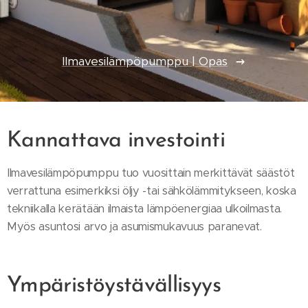
Ilmavesilämpöpumppu | Opas
Kannattava investointi
Ilmavesilämpöpumppu tuo vuosittain merkittävät säästöt
verrattuna esimerkiksi öljy -tai sähkölämmitykseen, koska
tekniikalla kerätään ilmaista lämpöenergiaa ulkoilmasta.
Myös asuntosi arvo ja asumismukavuus paranevat.
Ympäristöystävällisyys