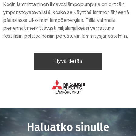
Kodin lämmittäminen ilmavesilämpöpumpulla on erittäin
ympäristöystävällistä, koska se käyttää lämmönlähteenä
pääasiassa ulkoilman lämpöenergiaa. Tällä valinnalla
pienennät merkittävästi hiilijalanjälkeäsi verrattuna
fossiilisiin polttoaineisiin perustuviin lämmitysjärjestelmiin.
Hyvä tietää
Haluatko sinulle